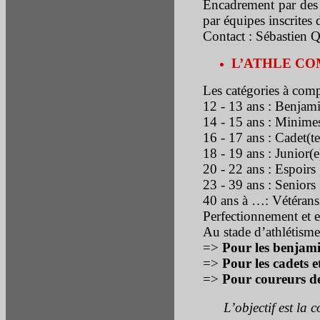
Encadrement par des 
par équipes inscrites
Contact : Sébastien
L’ATHLE COMP
Les catégories à com
12 - 13 ans : Benjam
14 - 15 ans : Minime
16 - 17 ans : Cadet(te
18 - 19 ans : Junior(e
20 - 22 ans : Espoirs
23 - 39 ans : Seniors
40 ans à …: Vétérans
Perfectionnement et e
Au stade d’athlétism
=>
Pour les benjam
=>
Pour les cadets e
=>
Pour coureurs de 
L’objectif est la