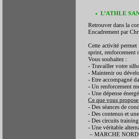
L’ATHLE SAN
Retrouver dans la con
Encadrement par Chr
Cette activité permet
sprint, renforcement
Vous souhaitez :
- Travailler votre silh
- Maintenir ou dével
- Etre accompagné da
- Un renforcement mu
- Une dépense énergé
Ce que vous propose 
- Des séances de cond
- Des contenus et une
- Des circuits training
- Une véritable altern
– MARCHE NORD