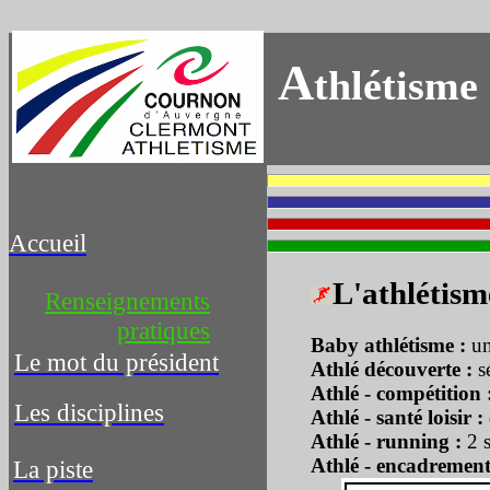
A
thlétisme
Accueil
L'athlétism
Renseignements
pratiques
Baby athlétisme :
un
Le mot du président
Athlé découverte :
s
Athlé - compétition 
Les disciplines
Athlé - santé loisir :
Athlé - running :
2 s
Athlé - encadrement
La piste