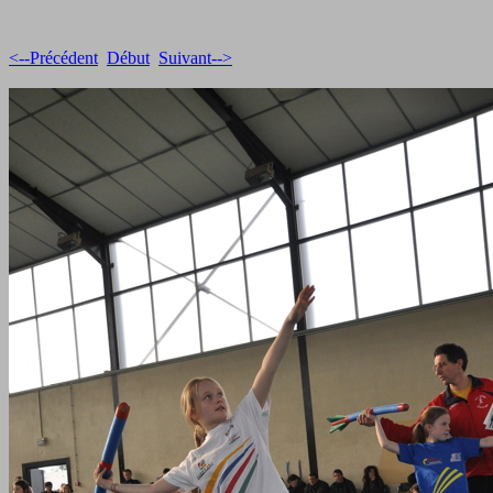
<--Précédent
Début
Suivant-->