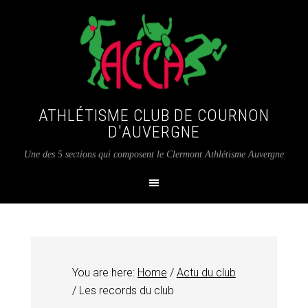
ATHLÉTISME CLUB DE COURNON
D'AUVERGNE
Une des 5 sections qui composent le Clermont Athlétisme Auvergne
You are here:
Home
/
Actu du club
/
Les records du club