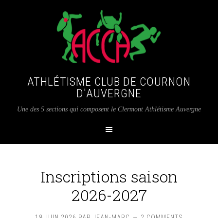
ATHLÉTISME CLUB DE COURNON
D'AUVERGNE
Une des 5 sections qui composent le Clermont Athlétisme Auvergne
Inscriptions saison
2026-2027
18 JUIN 2026
PAR
JEAN-MARC
2 COMMENTS