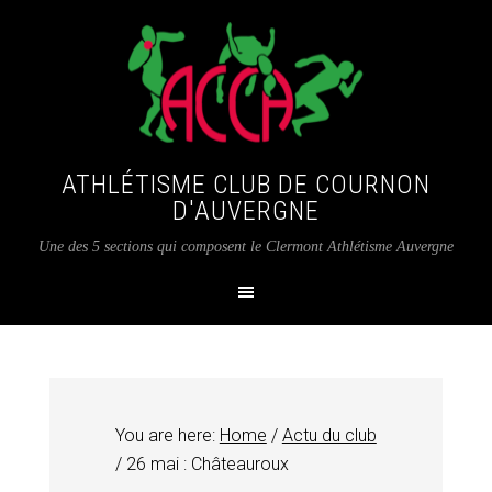
ATHLÉTISME CLUB DE COURNON
D'AUVERGNE
Une des 5 sections qui composent le Clermont Athlétisme Auvergne
You are here:
Home
/
Actu du club
/
26 mai : Châteauroux