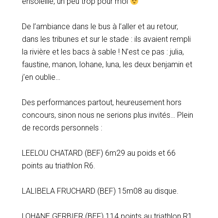
ensoleillé, un peu trop pour moi
De l’ambiance dans le bus à l’aller et au retour,
dans les tribunes et sur le stade : ils avaient rempli
la rivière et les bacs à sable ! N’est ce pas : julia,
faustine, manon, lohane, luna, les deux benjamin et
j’en oublie…
Des performances partout, heureusement hors
concours, sinon nous ne serions plus invités… Plein
de records personnels :
LEELOU CHATARD (BEF) 6m29 au poids et 66
points au triathlon R6.
LALIBELA FRUCHARD (BEF) 15m08 au disque.
LOHANE GERBIER (BEF) 114 points au triathlon R1.