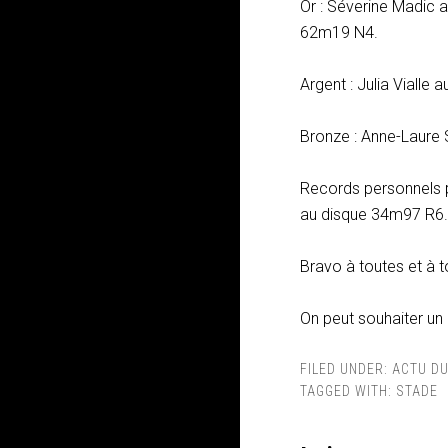
Or : Séverine Madic 
62m19 N4.
Argent : Julia Viall
Bronze : Anne-Laure
Records personnels 
au disque 34m97 R6.
Bravo à toutes et à t
On peut souhaiter un
FILED UNDER:
ACTU DU
TAGGED WITH:
STADE