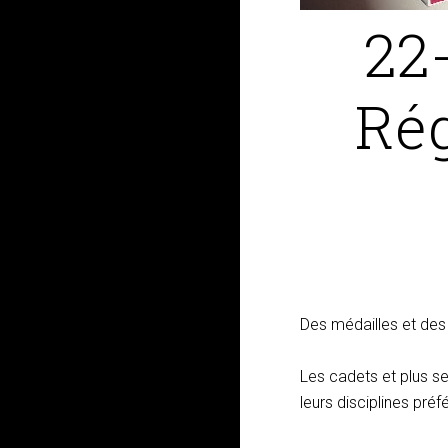
22
Rég
Des médailles et des
Les cadets et plus se
leurs disciplines préf