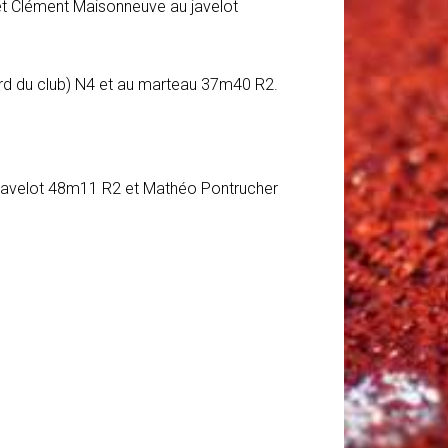
et Clément Maisonneuve au javelot
cord du club) N4 et au marteau 37m40 R2.
 javelot 48m11 R2 et Mathéo Pontrucher