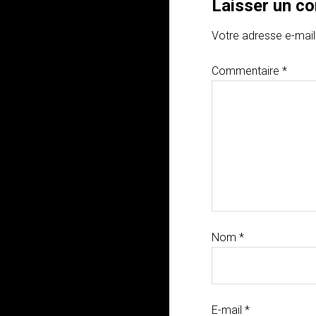
Laisser un c
Votre adresse e-mail
Commentaire
*
Nom
*
E-mail
*