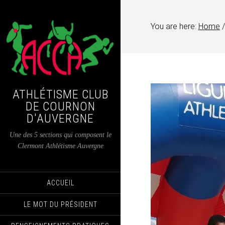
You are here:
Home
/
ATHLÉTISME CLUB
DE COURNON
D'AUVERGNE
Une des 5 sections qui composent le
Clermont Athlétisme Auvergne
ACCUEIL
LE MOT DU PRÉSIDENT