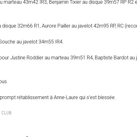
au marteau 43m42 IR3, Benjamin Tixier au disque 39m57 RP R2 
e au disque 32m66 R1, Aurore Pailler au javelot 42m95 RP, RC (re
 Souche au javelot 34m55 IR4.
pour Justine Roddier au marteau 39m51 R4, Baptiste Bardot au
ous.
 prompt rétablissement à Anne-Laure qui s’est blessée.
 CLUB