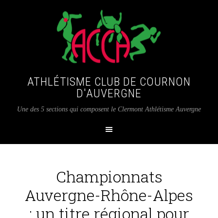
ATHLÉTISME CLUB DE COURNON
D'AUVERGNE
Une des 5 sections qui composent le Clermont Athlétisme Auvergne
Championnats
Auvergne-Rhône-Alpes
: un titre régional pour