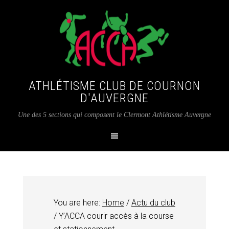
ATHLÉTISME CLUB DE COURNON
D'AUVERGNE
Une des 5 sections qui composent le Clermont Athlétisme Auvergne
You are here:
Home
/
Actu du club
/
Y’ACCA courir accès à la course