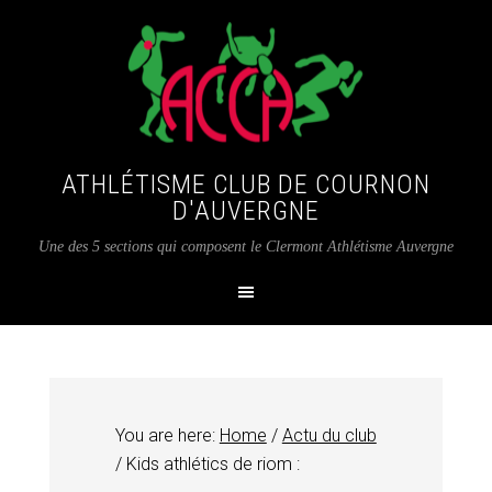
ATHLÉTISME CLUB DE COURNON
D'AUVERGNE
Une des 5 sections qui composent le Clermont Athlétisme Auvergne
You are here:
Home
/
Actu du club
/
Kids athlétics de riom :