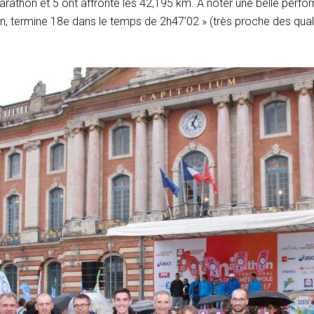
marathon et 5 ont affronté les 42,195 km. A noter une belle perf
, termine 18e dans le temps de 2h47’02 » (très proche des qual