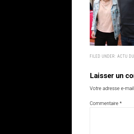
FILED UNDER:
ACTU DU
Laisser un c
Votre adresse e-mail
Commentaire
*