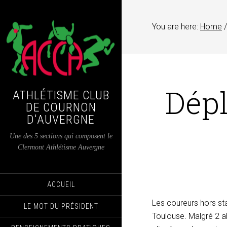
You are here:
Home
/
Dép
ATHLÉTISME CLUB
DE COURNON
D'AUVERGNE
Une des 5 sections qui composent le
Clermont Athlétisme Auvergne
ACCUEIL
Les coureurs hors st
LE MOT DU PRÉSIDENT
Toulouse. Malgré 2 a