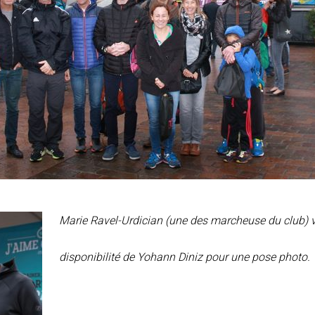
Marie Ra
vel-Urdician (une des marcheuse du club) 
disponibilité de Yohann Diniz pour une pose photo.