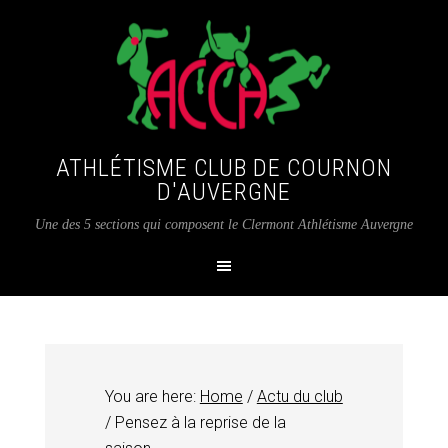
ATHLÉTISME CLUB DE COURNON
D'AUVERGNE
Une des 5 sections qui composent le Clermont Athlétisme Auvergne
You are here:
Home
/
Actu du club
/
Pensez à la reprise de la