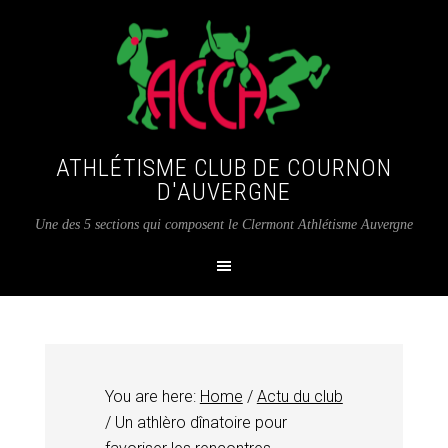
ATHLÉTISME CLUB DE COURNON
D'AUVERGNE
Une des 5 sections qui composent le Clermont Athlétisme Auvergne
You are here:
Home
/
Actu du club
/
Un athlèro dînatoire pour