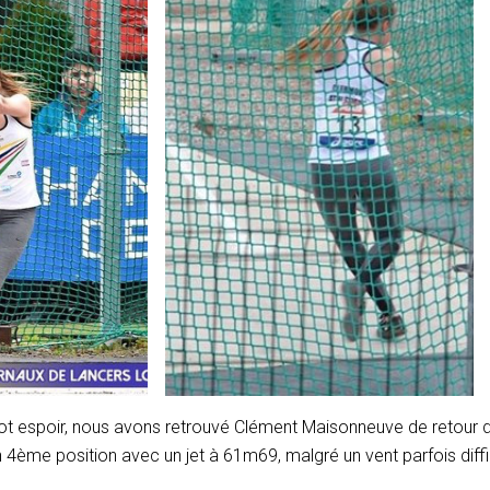
lot espoir, nous avons retrouvé Clément Maisonneuve de retour d’
n 4ème position avec un jet à 61m69, malgré un vent parfois diffic