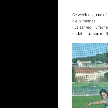
Ce week-end, une dél
d’eux-mêmes.
• Le samedi 15 février
cadette fait son meil