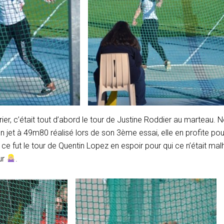
ier, c’était tout d’abord le tour de Justine Roddier au marteau. N
 jet à 49m80 réalisé lors de son 3ème essai, elle en profite pou
ce fut le tour de Quentin Lopez en espoir pour qui ce n’était m
ur
.