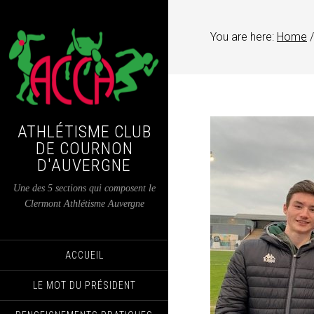
You are here:
Home
/
ATHLÉTISME CLUB
DE COURNON
D'AUVERGNE
Une des 5 sections qui composent le
Clermont Athlétisme Auvergne
ACCUEIL
LE MOT DU PRÉSIDENT