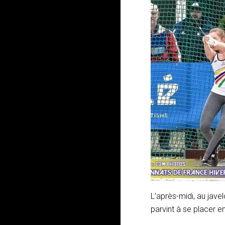
L’après-midi, au jave
parvint à se placer e