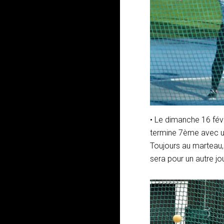
• Le dimanche 16 févr
termine 7ème avec un
Toujours au marteau, 
sera pour un autre jo