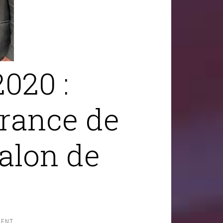
2020 :
rance de
alon de
MENT