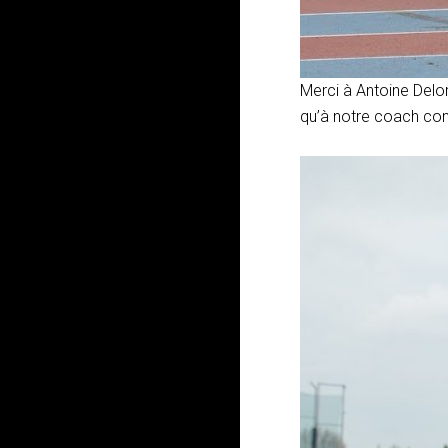
Merci à Antoine Delo
qu’à notre coach com