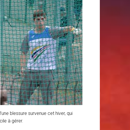
une blessure survenue cet hiver, qui
ile à gérer.