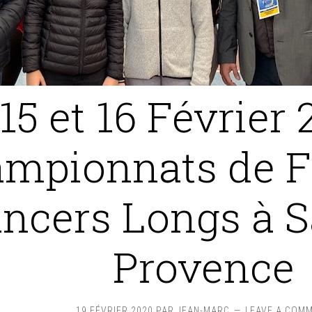
15 et 16 Février 
mpionnats de F
ncers Longs à S
Provence
19 FÉVRIER 2020
PAR
JEAN-MARC
LEAVE A COM