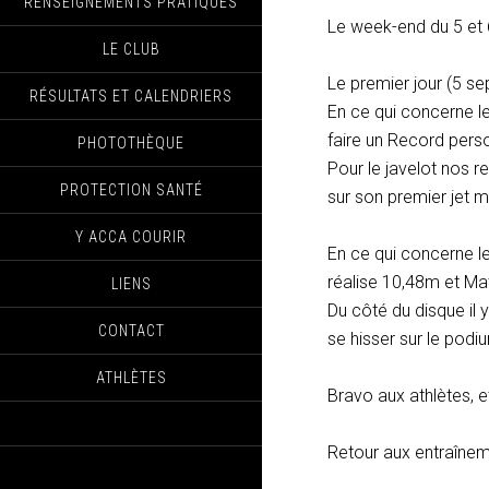
RENSEIGNEMENTS PRATIQUES
Le week-end du 5 et 
LE CLUB
Le premier jour (5 se
RÉSULTATS ET CALENDRIERS
En ce qui concerne le
faire un Record pers
PHOTOTHÈQUE
Pour le javelot nos 
PROTECTION SANTÉ
sur son premier jet 
Y ACCA COURIR
En ce qui concerne le
réalise 10,48m et Ma
LIENS
Du côté du disque il 
CONTACT
se hisser sur le podi
ATHLÈTES
Bravo aux athlètes, e
Retour aux entraîneme