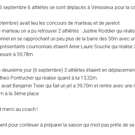
6 septembre 6 athlètes se sont déplacés à Vénissieux pour la c
ptembre) avait lieu les concours de marteau et de javelot.
 marteau on a pu retrouver 2 athlètes : Justine Roddier qui réali
onnel en se rapprochant un peu plus de la barre des 50m avec un
représentants cournonnais étaient Anne-Laure Souche qui réalis
mesuré à 59,78m.
 deuxième jour (6 septembre) 3 athlètes étaient en déplacement. 
theo Pontrucher qui réalise quand à lui 13,32m.
y avait Benjamin Tixier qui fait un jet a 39,70m et rentre avec un
um à la 3ème place.
t merci au coach !
nt pour continuer à préparer la saison qui n’est pas prête de se f