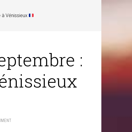
à Vénissieux
eptembre :
énissieux
MMENT