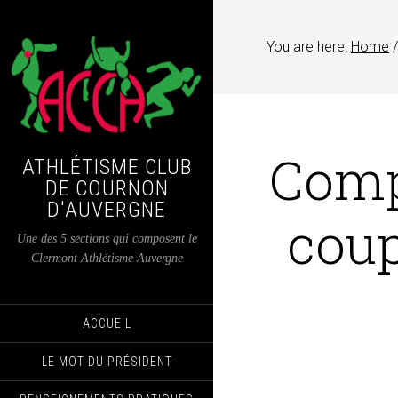
You are here:
Home
/
Compe
ATHLÉTISME CLUB
DE COURNON
D'AUVERGNE
coup
Une des 5 sections qui composent le
Clermont Athlétisme Auvergne
ACCUEIL
LE MOT DU PRÉSIDENT