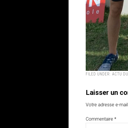
FILED UNDER:
ACTU DU
Laisser un c
Votre adresse e-mail
Commentaire
*