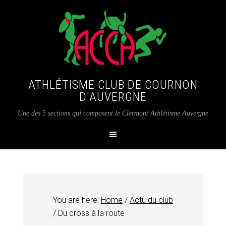
ATHLÉTISME CLUB DE COURNON
D'AUVERGNE
Une des 5 sections qui composent le Clermont Athlétisme Auvergne
You are here:
Home
/
Actu du club
/
Du cross à la route