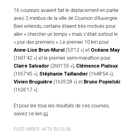
16 coureurs avaient fait le déplacement en partie
avec 2 minibus de la ville de Cournon d’Auvergne.
Bien entendu, certains étaient très motivés pour
aller « chercher un temps » mais c’était surtout le
« jour des premiers ». Le premier 10 km pour
Anne-Lise Brun-Murol
(53’12 ») et
Océane May
(1h01’42 ») et le premier semi-marathon pour
Claire Salvador
(2h01’55 »),
Clémence Pialoux
(1h57’45 »),
Stéphanie Taillandier
(1h48’54 »),
Vivien Bruguière
(1h35’28 ») et
Bruno Popielski
(1h26’17 »).
Et pour lire tous les résultats de ces courses,
suivez ce lien
ici
FILED UNDER:
ACTU DU CLUB