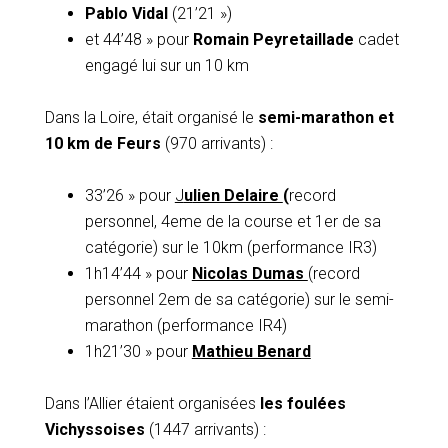
Pablo Vidal
(21’21 »)
et 44’48 » pour
Romain Peyretaillade
cadet
engagé lui sur un 10 km
Dans la Loire, était organisé le
semi-marathon et
10 km de Feurs
(970 arrivants) :
33’26 » pour
J
u
lien Delaire
(
record
personnel, 4eme de la course et 1er de sa
catégorie) sur le 10km (performance IR3)
1h14’44 » pour
Nicolas Dumas
(record
personnel 2em de sa catégorie) sur le semi-
marathon (performance IR4)
1h21’30 » pour
Mathieu Benard
Dans l’Allier étaient organisées
les foulées
Vichyssoises
(1447 arrivants) :