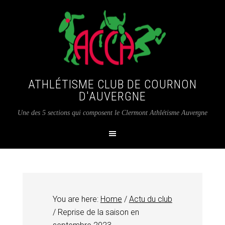
ATHLÉTISME CLUB DE COURNON
D'AUVERGNE
Une des 5 sections qui composent le Clermont Athlétisme Auvergne
You are here:
Home
/
Actu du club
/
Reprise de la saison en