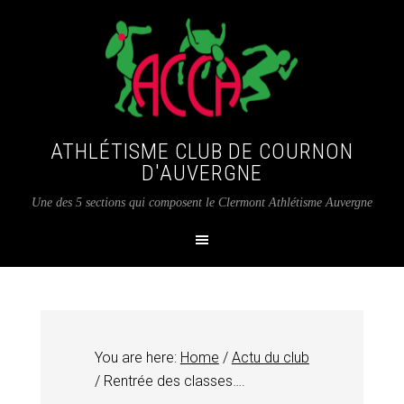
ATHLÉTISME CLUB DE COURNON
D'AUVERGNE
Une des 5 sections qui composent le Clermont Athlétisme Auvergne
You are here:
Home
/
Actu du club
/
Rentrée des classes….