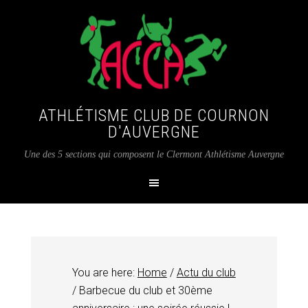
ATHLÉTISME CLUB DE COURNON
D'AUVERGNE
Une des 5 sections qui composent le Clermont Athlétisme Auvergne
You are here:
Home
/
Actu du club
/
Barbecue du club et 30ème