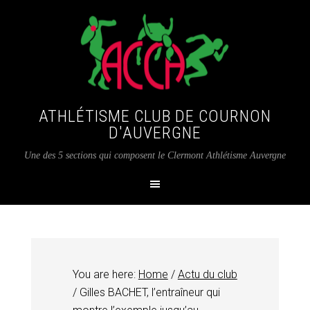
ATHLÉTISME CLUB DE COURNON
D'AUVERGNE
Une des 5 sections qui composent le Clermont Athlétisme Auvergne
You are here:
Home
/
Actu du club
/
Gilles BACHET, l’entraîneur qui